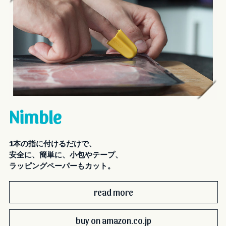
東京FM（80.0MHz）
“Blue Ocean（ブルー・オーシャン）”
にて、
ニンブ
ル (Nimble)
が紹介されました。
2017.05.08
日本テレビ系列 ヒルナンデス！ にて、
ニンブル (Nimble)
が紹介されま
した。
2017.04.28
日経流通新聞（日経MJ）にて、
ニンブル (Nimble)
が紹介されました。
2017.04.28
HBC北海道放送ラジオ局“朝刊さくらい”にて、
ニンブル (Nimble)
が紹介
されました。
Nimble
2017.04.24
日本テレビ系列 ZIP! にて、
ニンブル (Nimble)
が紹介されました。
2017.04.15
東急ハンズのキッチンフロアにて、
ニンブル (Nimble)
の販売を開始し
1本の指に付けるだけで、
ました。
安全に、簡単に、小包やテープ、
ラッピングペーパーもカット。
read more
buy on amazon.co.jp