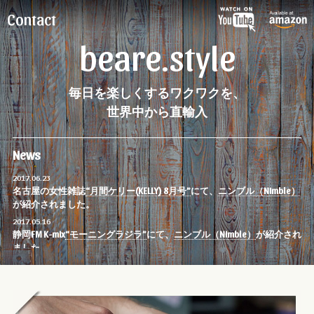
Contact
beare.style
毎日を楽しくするワクワクを、
世界中から直輸入
News
2017.06.23
名古屋の女性雑誌
“月間ケリー(KELLY) 8月号”
にて、
ニンブル（Nimble）
が紹介されました。
2017.05.16
静岡FM K-mix
“モーニングラジラ”
にて、
ニンブル（Nimble）
が紹介され
ました。
2017.05.16
NHK総合
“おはよう日本、まちかど情報室”
にて、
ニンブル（Nimble）
が
紹介されました。
2017.05.11